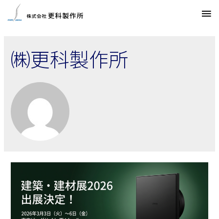
㈱更科製作所